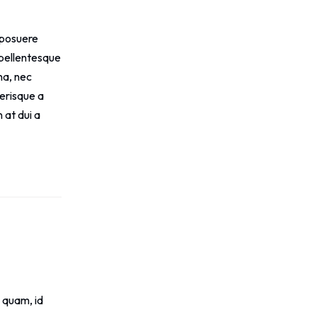
, posuere
, pellentesque
na, nec
lerisque a
 at dui a
a quam, id