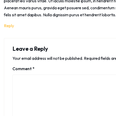
placerat leo varius vitae. Ut iaculis molestie ipsum, in hendrerit n
Aenean mauris purus, gravida eget posuere sed, condimentum sagi
felis sit amet dapibus. Nulla dignissim purus et hendrerit lobortis
Reply
Leave a Reply
Your email address will not be published.
Required fields a
Comment
*