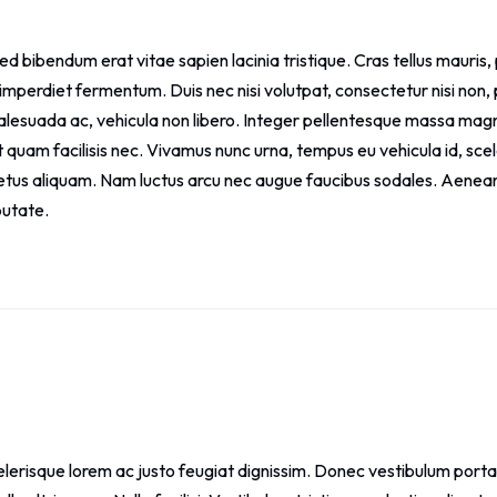
 Sed bibendum erat vitae sapien lacinia tristique. Cras tellus mauris
ro imperdiet fermentum. Duis nec nisi volutpat, consectetur nisi non
alesuada ac, vehicula non libero. Integer pellentesque massa mag
 quam facilisis nec. Vivamus nunc urna, tempus eu vehicula id, sce
e metus aliquam. Nam luctus arcu nec augue faucibus sodales. Aenean
putate.
celerisque lorem ac justo feugiat dignissim. Donec vestibulum port