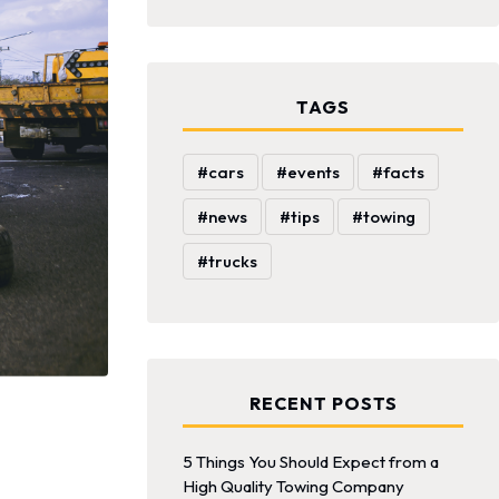
TAGS
cars
events
facts
news
tips
towing
trucks
RECENT POSTS
5 Things You Should Expect from a
High Quality Towing Company