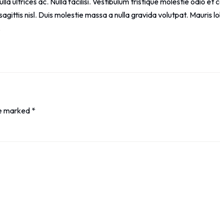
ulla ultrices ac. Nulla facilisi. Vestibulum tristique molestie odio et
ttis nisl. Duis molestie massa a nulla gravida volutpat. Mauris lo
.
re marked
*