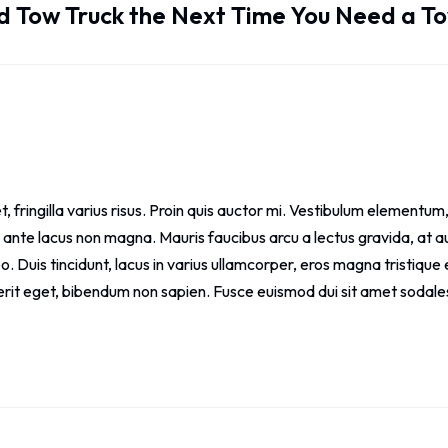
ed Tow Truck the Next Time You Need a T
t, fringilla varius risus. Proin quis auctor mi. Vestibulum elementum,
r ante lacus non magna. Mauris faucibus arcu a lectus gravida, at au
eo. Duis tincidunt, lacus in varius ullamcorper, eros magna tristique 
drerit eget, bibendum non sapien. Fusce euismod dui sit amet sodale