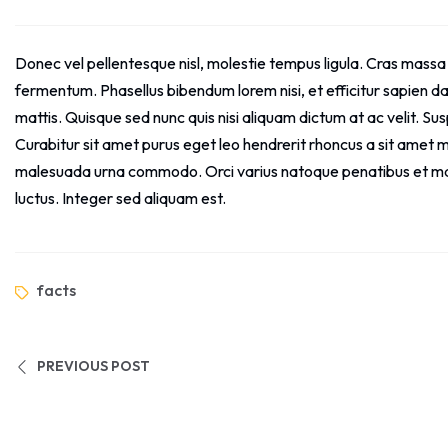
Donec vel pellentesque nisl, molestie tempus ligula. Cras mass
fermentum. Phasellus bibendum lorem nisi, et efficitur sapien da
mattis. Quisque sed nunc quis nisi aliquam dictum at ac velit. S
Curabitur sit amet purus eget leo hendrerit rhoncus a sit amet
malesuada urna commodo. Orci varius natoque penatibus et magn
luctus. Integer sed aliquam est.
facts
PREVIOUS POST