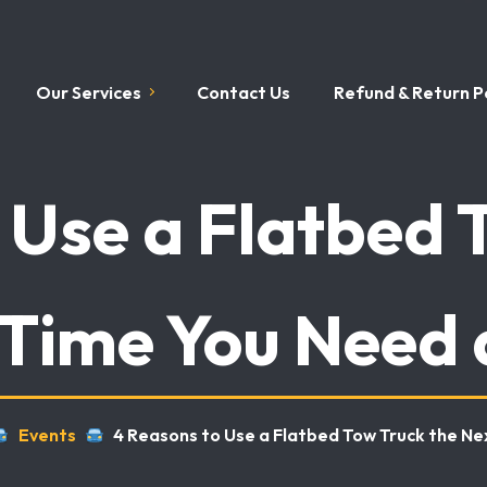
Our Services
Contact Us
Refund & Return Po
 Use a Flatbed 
 Time You Need 
Events
4 Reasons to Use a Flatbed Tow Truck the Ne