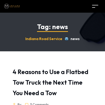
Tag:
news
Indiana Road Service
news
4 Reasons to Use a Flatbed
Tow Truck the Next Time
You Need a Tow
By
3 Comments