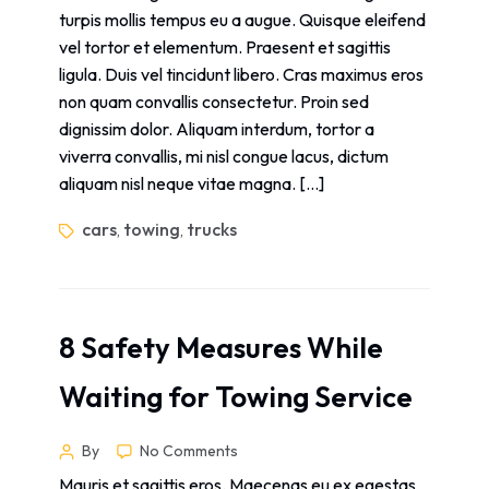
turpis mollis tempus eu a augue. Quisque eleifend
vel tortor et elementum. Praesent et sagittis
ligula. Duis vel tincidunt libero. Cras maximus eros
non quam convallis consectetur. Proin sed
dignissim dolor. Aliquam interdum, tortor a
viverra convallis, mi nisl congue lacus, dictum
aliquam nisl neque vitae magna. […]
cars
towing
trucks
,
,
8 Safety Measures While
Waiting for Towing Service
By
No Comments
Mauris et sagittis eros. Maecenas eu ex egestas