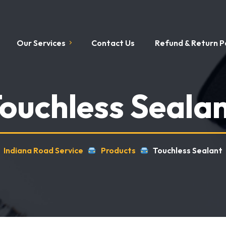
Our Services
Contact Us
Refund & Return Po
ouchless Seala
Indiana Road Service
Products
Touchless Sealant