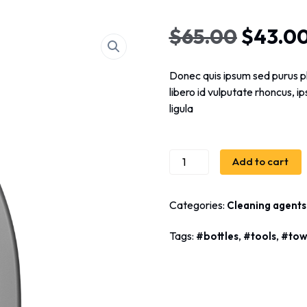
$
65.00
$
43.0
Donec quis ipsum sed purus ph
libero id vulputate rhoncus, ips
ligula
Add to cart
Categories:
Cleaning agents
Tags:
,
,
bottles
tools
tow