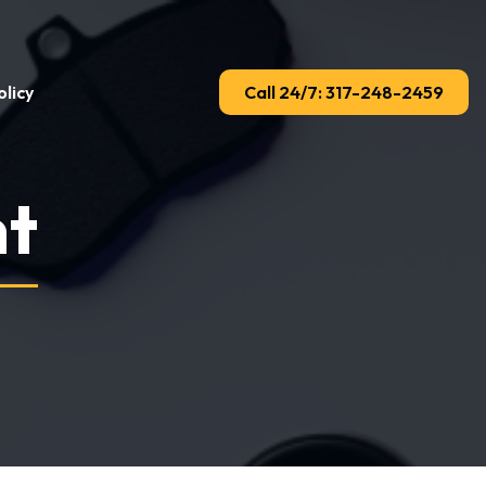
licy
Call 24/7: 317-248-2459
nt