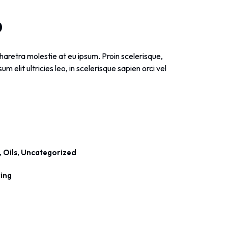
0
aretra molestie at eu ipsum. Proin scelerisque,
um elit ultricies leo, in scelerisque sapien orci vel
,
,
Oils
Uncategorized
ing