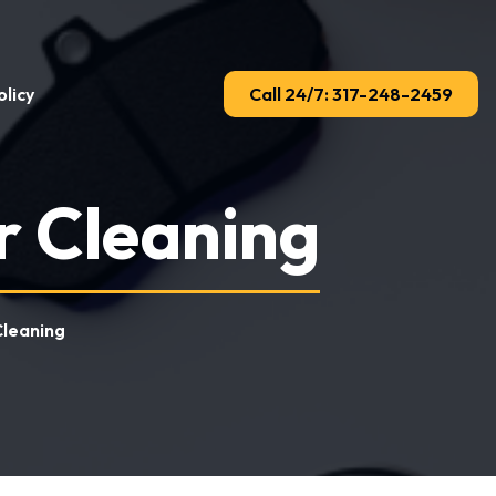
licy
Call 24/7: 317-248-2459
r Cleaning
Cleaning