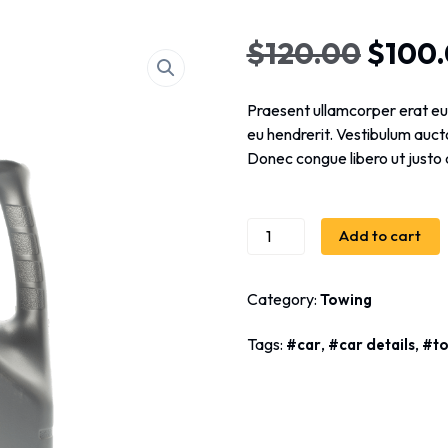
$
120.00
$
100
Praesent ullamcorper erat e
eu hendrerit. Vestibulum aucto
Donec congue libero ut justo 
Add to cart
Category:
Towing
Tags:
,
,
car
car details
t