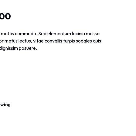
.00
u mattis commodo. Sed elementum lacinia massa
r metus lectus, vitae convallis turpis sodales quis.
dignissim posuere.
owing