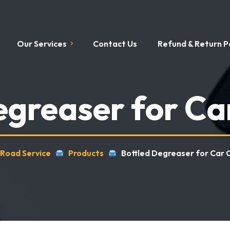
Our Services
Contact Us
Refund & Return Po
egreaser for Ca
 Road Service
Products
Bottled Degreaser for Car 